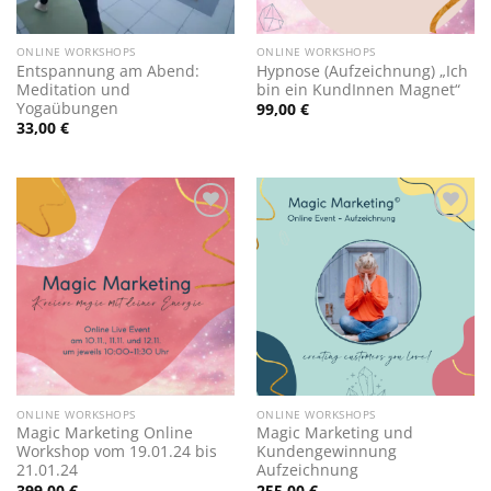
ONLINE WORKSHOPS
ONLINE WORKSHOPS
Entspannung am Abend:
Hypnose (Aufzeichnung) „Ich
Meditation und
bin ein KundInnen Magnet“
Yogaübungen
99,00
€
33,00
€
Zur
Zur
Wunschliste
Wunschliste
hinzufügen
hinzufügen
ONLINE WORKSHOPS
ONLINE WORKSHOPS
Magic Marketing Online
Magic Marketing und
Workshop vom 19.01.24 bis
Kundengewinnung
21.01.24
Aufzeichnung
399,00
€
255,00
€