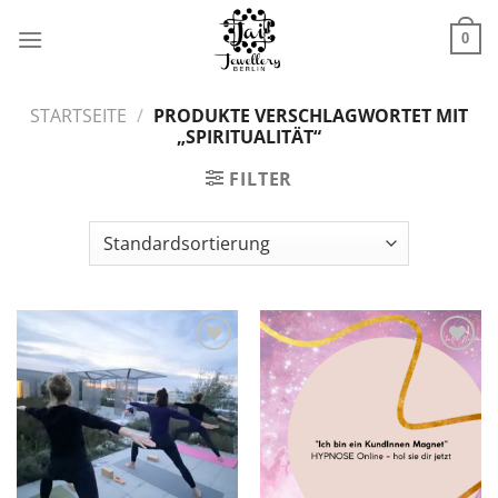
Zum
Inhalt
0
springen
STARTSEITE
/
PRODUKTE VERSCHLAGWORTET MIT
„SPIRITUALITÄT“
FILTER
Zur
Zur
Wunschliste
Wunschliste
hinzufügen
hinzufügen