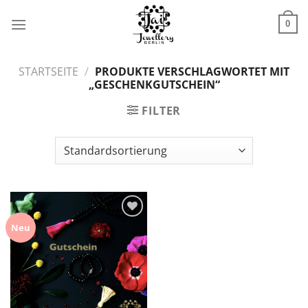
Zum
Inhalt
0
springen
STARTSEITE
/
PRODUKTE VERSCHLAGWORTET MIT
„GESCHENKGUTSCHEIN“
FILTER
Zur
Neu
Wunschliste
hinzufügen