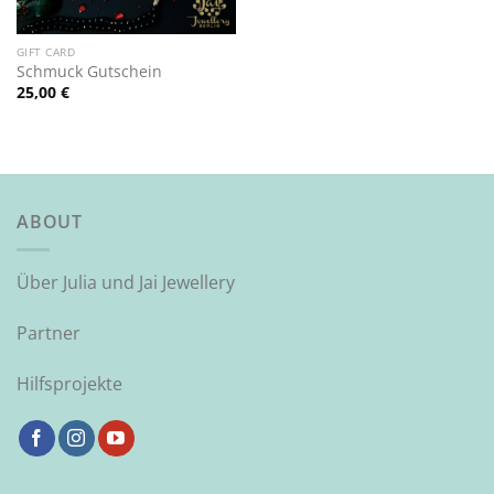
GIFT CARD
Schmuck Gutschein
25,00
€
ABOUT
Über Julia und Jai Jewellery
Partner
Hilfsprojekte