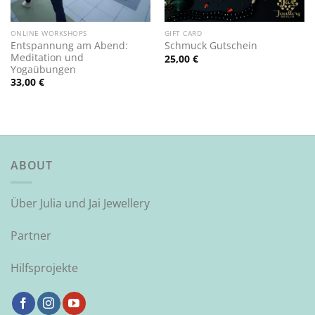
ONLINE WORKSHOPS
GIFT CARD
Entspannung am Abend:
Schmuck Gutschein
Meditation und
25,00
€
Yogaübungen
33,00
€
ABOUT
Über Julia und Jai Jewellery
Partner
Hilfsprojekte