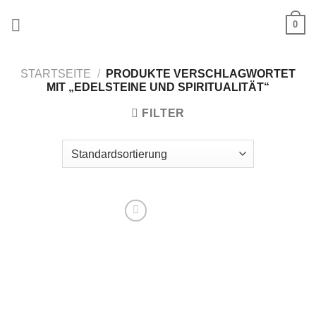
Zum
0
Inhalt
springen
STARTSEITE
/
PRODUKTE VERSCHLAGWORTET
MIT „EDELSTEINE UND SPIRITUALITÄT“
FILTER
Zur
Wunschliste
hinzufügen