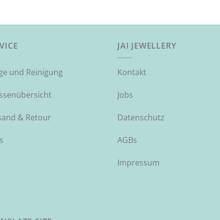
VICE
JAI JEWELLERY
ege und Reinigung
Kontakt
ssenübersicht
Jobs
sand & Retour
Datenschutz
s
AGBs
Impressum