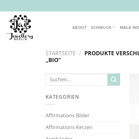
Zum
Inhalt
springen
ABOUT
SCHMUCK
MALA W
STARTSEITE
/
PRODUKTE VERSCH
„BIO“
Suche
nach:
KATEGORIEN
Affirmations Bilder
Affirmations Kerzen