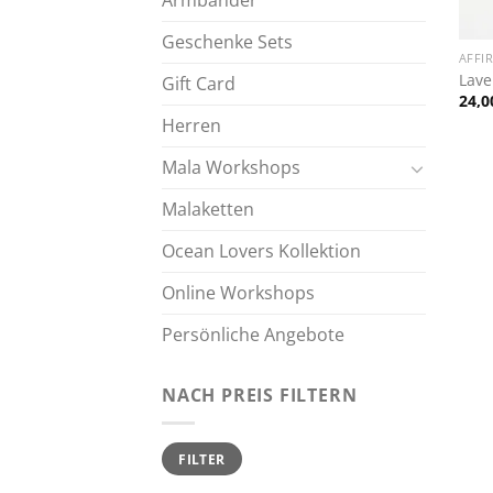
Armbänder
+
Geschenke Sets
AFFI
Lave
Gift Card
24,
Herren
Mala Workshops
Malaketten
Ocean Lovers Kollektion
Online Workshops
Persönliche Angebote
NACH PREIS FILTERN
Min.
Max.
FILTER
Preis
Preis