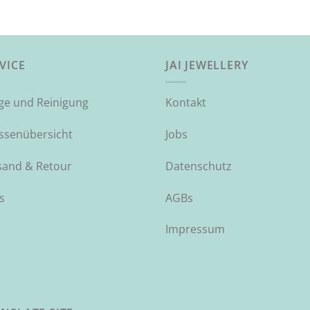
VICE
JAI JEWELLERY
ege und Reinigung
Kontakt
ssenübersicht
Jobs
sand & Retour
Datenschutz
s
AGBs
Impressum