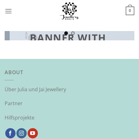
Zum
Inhalt
0
springen
S
BANNER WITH
HOTSPOTS
r,
Add Hotspots anywhere by using the drag and drop
Page Builder.
ABOUT
Über Julia und Jai Jewellery
Partner
Hilfsprojekte